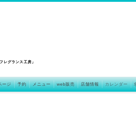
フレグランス工房」
ページ
予約
メニュー
web販売
店舗情報
カレンダー